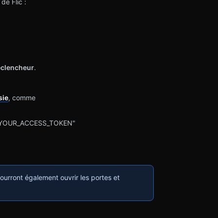
de Flic :
éclencheur
.
sie
, comme
arer YOUR_ACCESS_TOKEN"
ourront également ouvrir les portes et