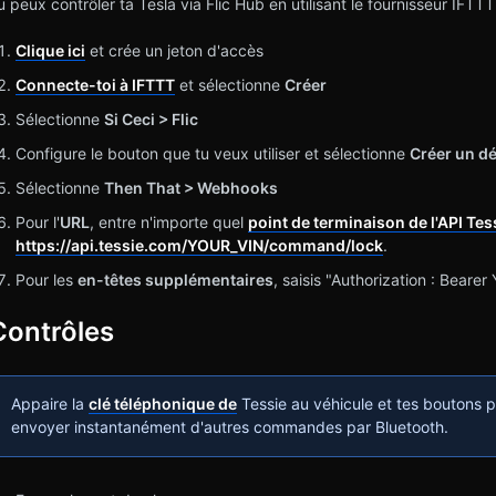
u peux contrôler ta Tesla via Flic Hub en utilisant le fournisseur IFTTT 
Clique ici
et crée un jeton d'accès
Connecte-toi à IFTTT
et sélectionne
Créer
Sélectionne
Si Ceci > Flic
Configure le bouton que tu veux utiliser et sélectionne
Créer un d
Sélectionne
Then That > Webhooks
Pour l'
URL
, entre n'importe quel
point de terminaison de l'API Tes
https://api.tessie.com/YOUR_VIN/command/lock
.
Pour les
en-têtes supplémentaires
, saisis "Authorization : Be
Contrôles
Appaire la
clé téléphonique de
Tessie au véhicule et tes boutons p
envoyer instantanément d'autres commandes par Bluetooth.